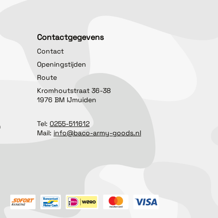
Contactgegevens
Contact
Openingstijden
Route
Kromhoutstraat 36-38
1976 BM IJmuiden
Tel:
0255-511612
n
Mail:
info@baco-army-goods.nl