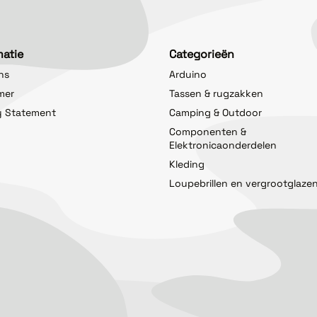
matie
Categorieën
ns
Arduino
imer
Tassen & rugzakken
y Statement
Camping & Outdoor
Componenten &
Elektronicaonderdelen
Kleding
Loupebrillen en vergrootglaze