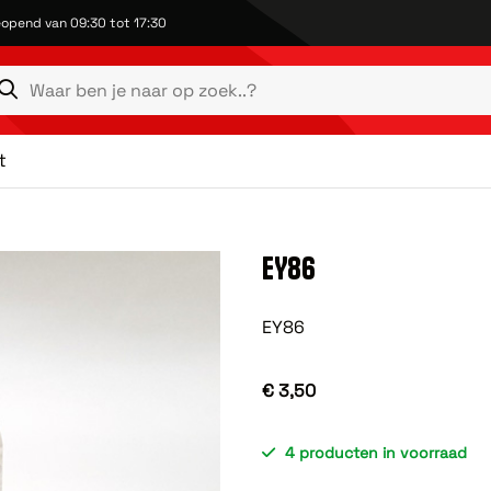
opend van 09:30 tot 17:30
t
EY86
EY86
€ 3,50
4 producten in voorraad