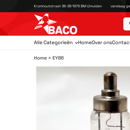
Kromhoutstraat 36-38 1976 BM IJmuiden
vandaag ge
Alle Categorieën
Home
Over ons
Contac
Home
EY86