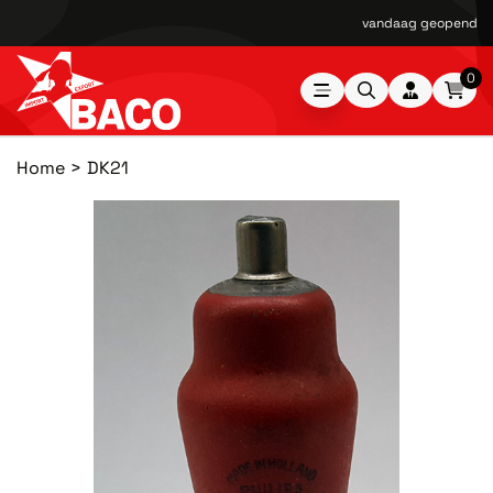
vandaag geopend van
0
Home
DK21