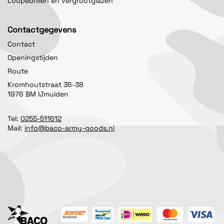
Loupebrillen en vergrootglazen
Contactgegevens
Contact
Openingstijden
Route
Kromhoutstraat 36-38
1976 BM IJmuiden
Tel:
0255-511612
Mail:
info@baco-army-goods.nl