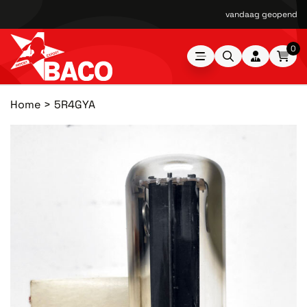
vandaag geopend van
0
Home
5R4GYA