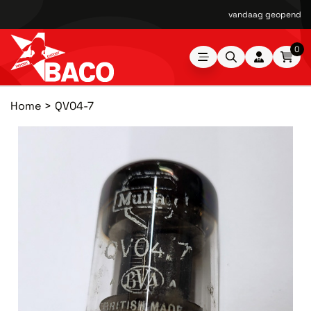
vandaag geopend van
0
Home
QV04-7