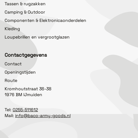
Tassen & rugzakken
Camping & Outdoor
Componenten & Elektronicaonderdelen
Kleding
Loupebrillen en vergrootglazen
Contactgegevens
Contact
Openingstijden
Route
Kromhoutstraat 36-38
1976 BM IJmuiden
Tel:
0255-511612
Mail:
info@baco-army-goods.nl