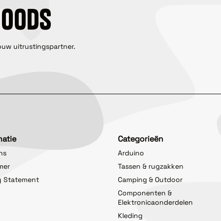
GOODS
ouw uitrustingspartner.
matie
Categorieën
ns
Arduino
imer
Tassen & rugzakken
y Statement
Camping & Outdoor
Componenten &
Elektronicaonderdelen
Kleding