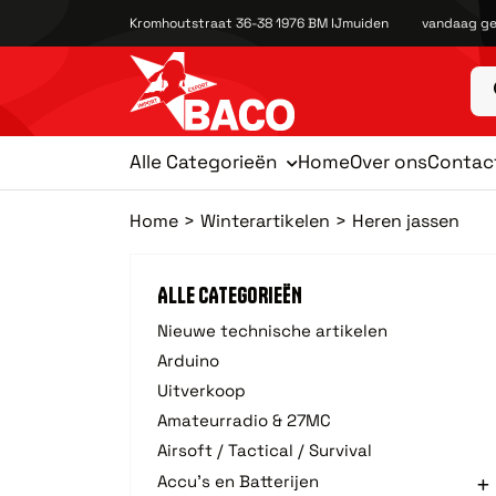
Kromhoutstraat 36-38 1976 BM IJmuiden
vandaag ge
Alle Categorieën
Home
Over ons
Contac
Home
Winterartikelen
Heren jassen
ALLE CATEGORIEËN
Nieuwe technische artikelen
Arduino
Uitverkoop
Amateurradio & 27MC
Airsoft / Tactical / Survival
Accu's en Batterijen