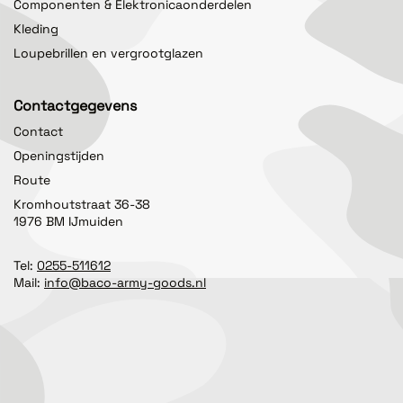
Componenten & Elektronicaonderdelen
Kleding
Loupebrillen en vergrootglazen
Contactgegevens
Contact
Openingstijden
Route
Kromhoutstraat 36-38
1976 BM IJmuiden
Tel:
0255-511612
Mail:
info@baco-army-goods.nl