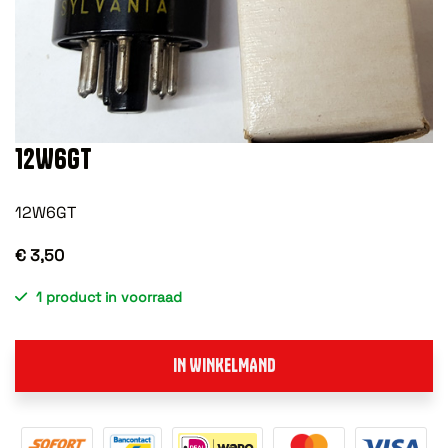
12W6GT
12W6GT
€ 3,50
1 product in voorraad
IN WINKELMAND