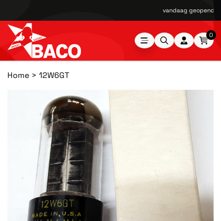
vandaag geopend van
0
Home
12W6GT