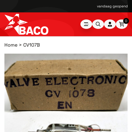
vandaag geopend van
0
Home
CV107B