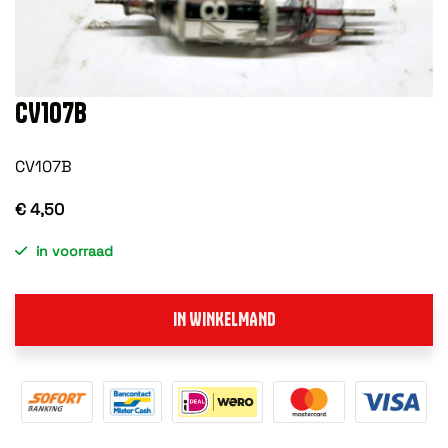
CV107B
CV107B
€ 4,50
in voorraad
IN WINKELMAND