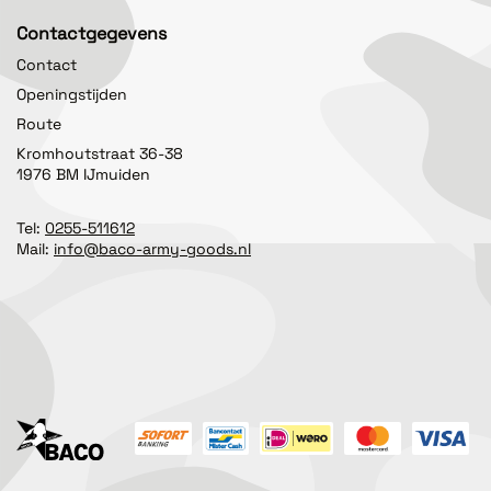
Contactgegevens
Contact
Openingstijden
Route
Kromhoutstraat 36-38
1976 BM IJmuiden
Tel:
0255-511612
Mail:
info@baco-army-goods.nl