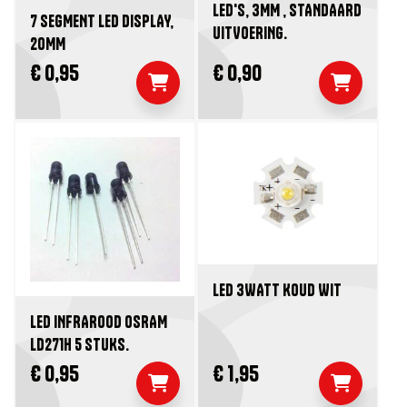
LED'S, 3MM , STANDAARD
7 SEGMENT LED DISPLAY,
UITVOERING.
20MM
€ 0,95
€ 0,90
LED 3WATT KOUD WIT
LED INFRAROOD OSRAM
LD271H 5 STUKS.
€ 0,95
€ 1,95