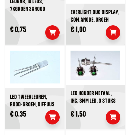
LEDBAR, 10 LEDS,
7XGROEN 3XROOD
EVERLIGHT DUO DISPLAY,
COM.ANODE, GROEN
€ 0,75
€ 1,00
LED HOUDER METAAL,
LED TWEEKLEUREN,
INC. 3MM LED, 3 STUKS
ROOD-GROEN, DIFFUUS
€ 0,35
€ 1,50