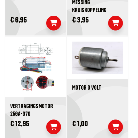
MESSING
KRUISKOPPELING
€ 6,95
€ 3,95
MOTOR 3 VOLT
VERTRAGINGSMOTOR
25GA-370
€ 12,95
€ 1,00