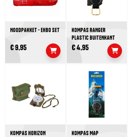
NOODPAKKET - EHBO SET
KOMPAS RANGER
PLASTIC BUITENKANT
€ 9,95
€ 4,95
KOMPAS HORIZON
KOMPAS MAP