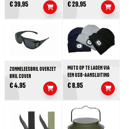
€ 39,95
€ 29,95
MUTS OP TE LADEN VIA
ZONNELEESBRIL OVERZET
EEN USB-AANSLUITING
BRIL COVER
€ 4,95
€ 8,95