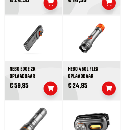
NEBO EDGE 2K
NEBO 450L FLEX
OPLAADBAAR
OPLAADBAAR
€ 59,95
€ 24,95