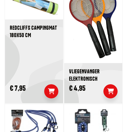
REDCLIFFS CAMPINGMAT
180X50 CM
VLIEGENVANGER
ELEKTRONISCH
€ 7,95
€ 4,95