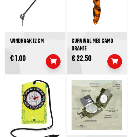
WINDHAAK 12 CM
SURVIVAL MES CAMO
ORANJE
€ 1,00
€ 22,50