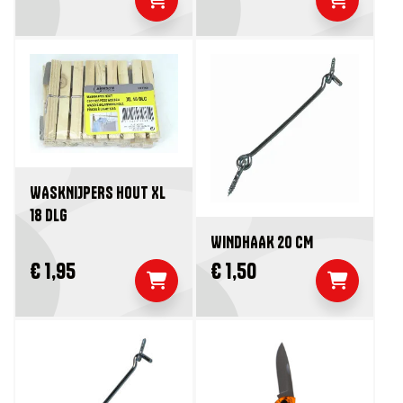
WASKNIJPERS HOUT XL
18 DLG
WINDHAAK 20 CM
€ 1,95
€ 1,50