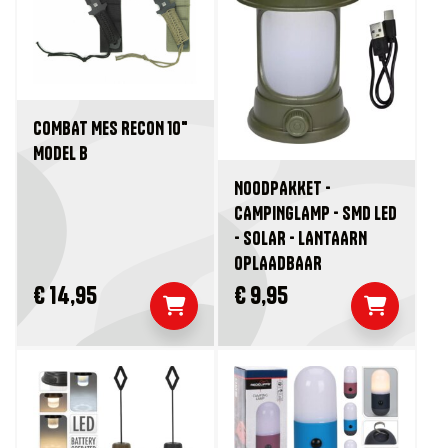
COMBAT MES RECON 10"
MODEL B
NOODPAKKET -
CAMPINGLAMP - SMD LED
- SOLAR - LANTAARN
OPLAADBAAR
€ 14,95
€ 9,95