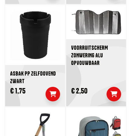
VOORRUITSCHERM
ZONWERING ALU
OPVOUWBAAR
ASBAK PP ZELFDOVEND
ZWART
€ 1,75
€ 2,50