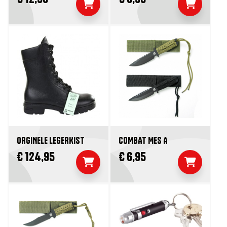
ORGINELE LEGERKIST
COMBAT MES A
€ 124,95
€ 6,95