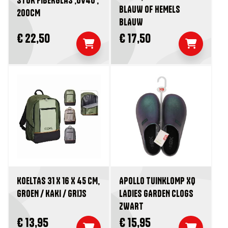
STOK FIBERGLAS ,UV40 ,
BLAUW OF HEMELS
200CM
BLAUW
€ 22,50
€ 17,50
KOELTAS 31 X 16 X 45 CM,
APOLLO TUINKLOMP XQ
GROEN / KAKI / GRIJS
LADIES GARDEN CLOGS
ZWART
€ 13,95
€ 15,95