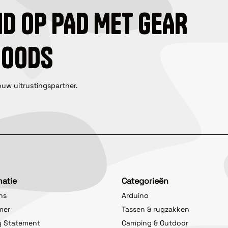
ID OP PAD MET GEAR
GOODS
ouw uitrustingspartner.
matie
Categorieën
ns
Arduino
imer
Tassen & rugzakken
y Statement
Camping & Outdoor