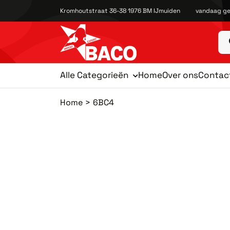
Kromhoutstraat 36-38 1976 BM IJmuiden
vandaag ge
Alle Categorieën
Home
Over ons
Contac
Home
6BC4