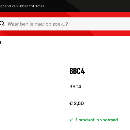
opend van 09:30 tot 17:30
t
6BC4
6BC4
€ 2,50
1 product in voorraad