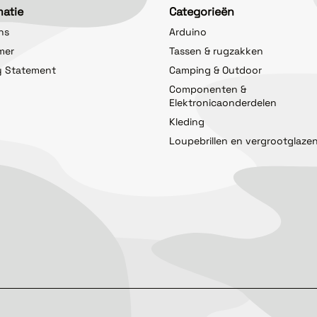
matie
Categorieën
ns
Arduino
imer
Tassen & rugzakken
y Statement
Camping & Outdoor
Componenten &
Elektronicaonderdelen
Kleding
Loupebrillen en vergrootglaze