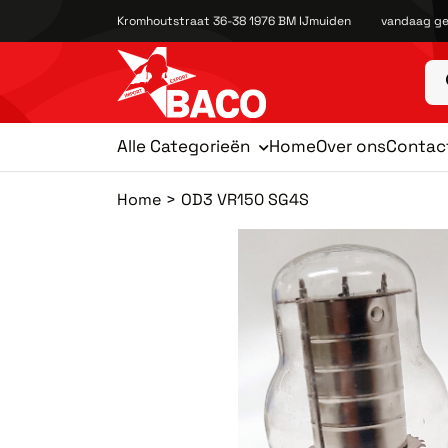
Kromhoutstraat 36-38 1976 BM IJmuiden
vandaag ge
Alle Categorieën
Home
Over ons
Contac
Home
OD3 VR150 SG4S