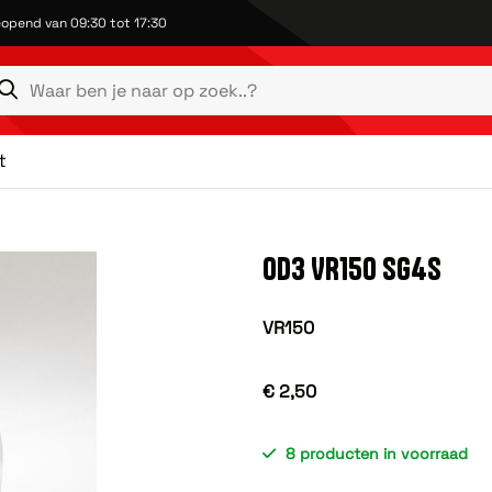
opend van 09:30 tot 17:30
t
OD3 VR150 SG4S
VR150
€ 2,50
8 producten in voorraad