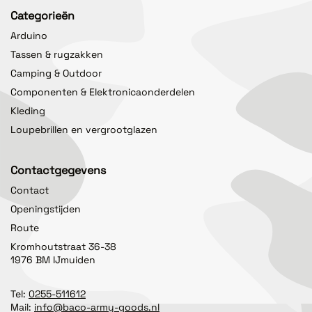
Categorieën
Arduino
Tassen & rugzakken
Camping & Outdoor
Componenten & Elektronicaonderdelen
Kleding
Loupebrillen en vergrootglazen
Contactgegevens
Contact
Openingstijden
Route
Kromhoutstraat 36-38
1976 BM IJmuiden
Tel:
0255-511612
Mail:
info@baco-army-goods.nl