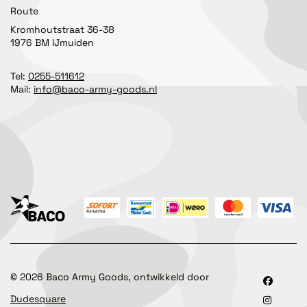
Route
Kromhoutstraat 36-38
1976 BM IJmuiden
Tel:
0255-511612
Mail:
info@baco-army-goods.nl
©
2026
Baco Army Goods, ontwikkeld door
Dudesquare