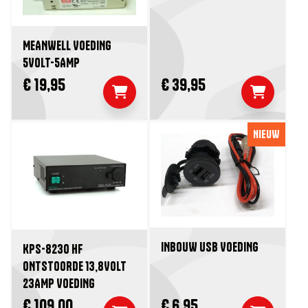
MEANWELL VOEDING
5VOLT-5AMP
€ 19,95
€ 39,95
NIEUW
INBOUW USB VOEDING
KPS-8230 HF
ONTSTOORDE 13,8VOLT
23AMP VOEDING
€ 109,00
€ 6,95