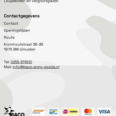
Loupebrillen en vergrootglazen
Contactgegevens
Contact
Openingstijden
Route
Kromhoutstraat 36-38
1976 BM IJmuiden
Tel:
0255-511612
Mail:
info@baco-army-goods.nl