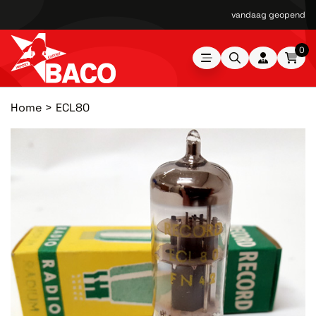
vandaag geopend van
0
Home
ECL80