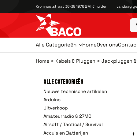
Kromhoutstraat 36-38 1976 BM IJmuiden
vandaag ge
Alle Categorieën
Home
Over ons
Contac
Home
Kabels & Pluggen
Jackpluggen &
ALLE CATEGORIEËN
Nieuwe technische artikelen
Arduino
Uitverkoop
Amateurradio & 27MC
Airsoft / Tactical / Survival
Accu's en Batterijen