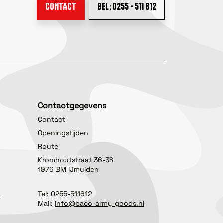
CONTACT
BEL: 0255 - 511 612
Contactgegevens
Contact
Openingstijden
Route
Kromhoutstraat 36-38
1976 BM IJmuiden
Tel:
0255-511612
n
Mail:
info@baco-army-goods.nl