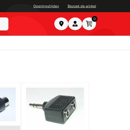
Openingstijden
Bezoek de winkel
0