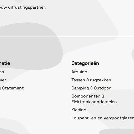
ouw uitrustingspartner.
matie
Categorieën
ns
Arduino
imer
Tassen & rugzakken
y Statement
Camping & Outdoor
Componenten &
Elektronicaonderdelen
Kleding
Loupebrillen en vergrootglaze