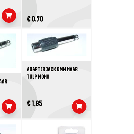
€ 0,70
ADAPTER JACK 6MM NAAR
TULP MONO
NAAR
€ 1,95