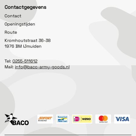
Contactgegevens
Contact
Openingstijden
Route
Kromhoutstraat 36-38
1976 BM IJmuiden
Tel:
0255-511612
Mail:
info@baco-army-goods.nl