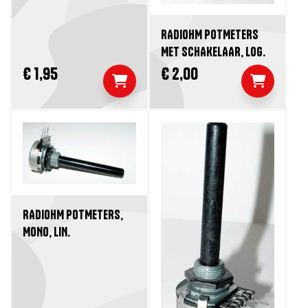
RADIOHM POTMETERS
MET SCHAKELAAR, LOG.
€ 1,95
€ 2,00
RADIOHM POTMETERS,
MONO, LIN.