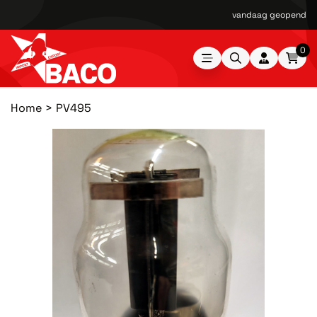
vandaag geopend van
0
Home
PV495