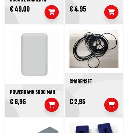
€ 49,00
€ 4,95
SNARENSET
POWERBANK 5000 MAH
€ 6,95
€ 2,95