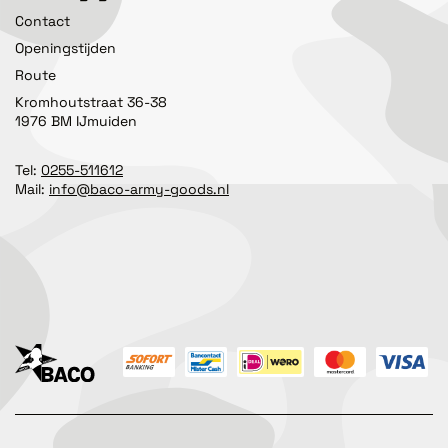
Contact
Openingstijden
Route
Kromhoutstraat 36-38
1976 BM IJmuiden
Tel:
0255-511612
Mail:
info@baco-army-goods.nl