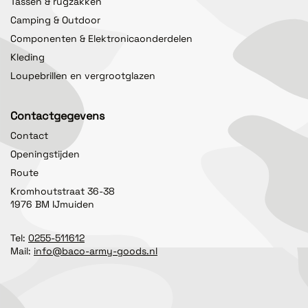
Tassen & rugzakken
Camping & Outdoor
Componenten & Elektronicaonderdelen
Kleding
Loupebrillen en vergrootglazen
Contactgegevens
Contact
Openingstijden
Route
Kromhoutstraat 36-38
1976 BM IJmuiden
Tel:
0255-511612
Mail:
info@baco-army-goods.nl