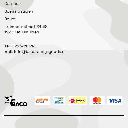
Contact
Openingstijden
Route
Kromhoutstraat 36-38
1976 BM IJmuiden
Tel:
0255-511612
Mail:
info@baco-army-goods.nl