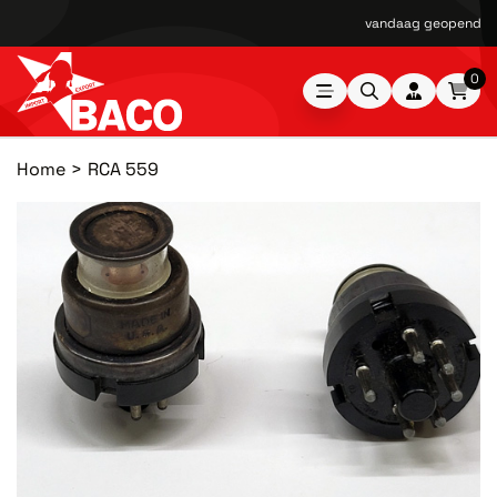
vandaag geopend van
0
Home
RCA 559