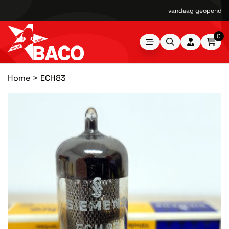
vandaag geopend van
0
Home
ECH83