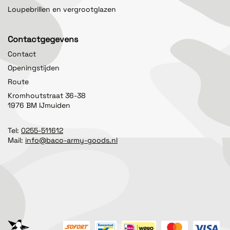
Loupebrillen en vergrootglazen
Contactgegevens
Contact
Openingstijden
Route
Kromhoutstraat 36-38
1976 BM IJmuiden
Tel:
0255-511612
Mail:
info@baco-army-goods.nl