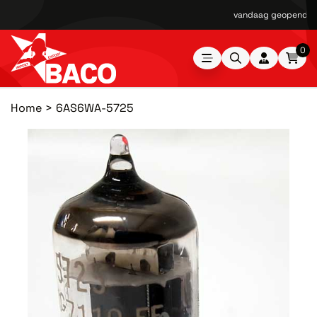
vandaag geopend van
0
Home
6AS6WA-5725