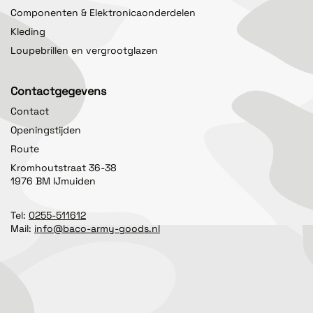
Componenten & Elektronicaonderdelen
Kleding
Loupebrillen en vergrootglazen
Contactgegevens
Contact
Openingstijden
Route
Kromhoutstraat 36-38
1976 BM IJmuiden
Tel:
0255-511612
Mail:
info@baco-army-goods.nl