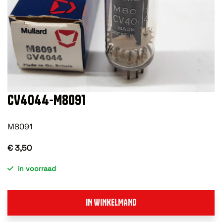
CV4044-M8091
M8091
€ 3,50
in voorraad
IN WINKELMAND