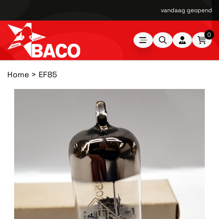
vandaag geopend van
0
Home
EF85