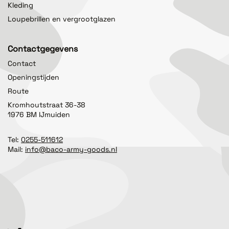
Kleding
Loupebrillen en vergrootglazen
Contactgegevens
Contact
Openingstijden
Route
Kromhoutstraat 36-38
1976 BM IJmuiden
Tel:
0255-511612
Mail:
info@baco-army-goods.nl