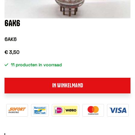
6AK6
6AK6
€ 3,50
11 producten in voorraad
IN WINKELMAND