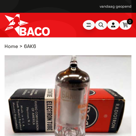
vandaag geopend van
0
Home
6AK6