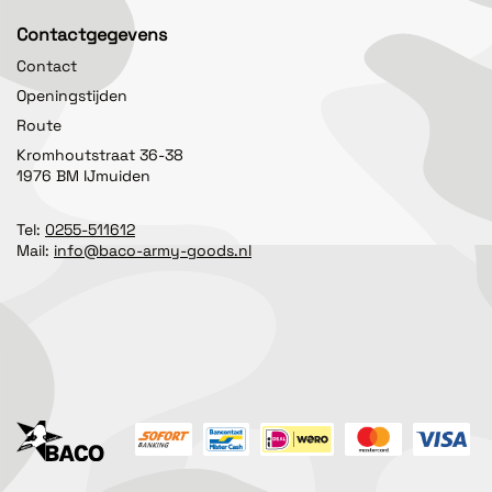
Contactgegevens
Contact
Openingstijden
Route
Kromhoutstraat 36-38
1976 BM IJmuiden
Tel:
0255-511612
Mail:
info@baco-army-goods.nl