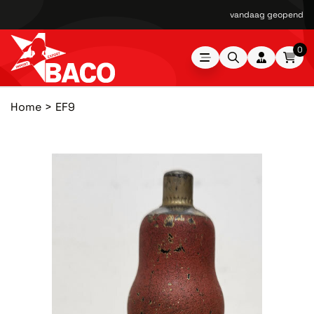
vandaag geopend van
0
Home
EF9