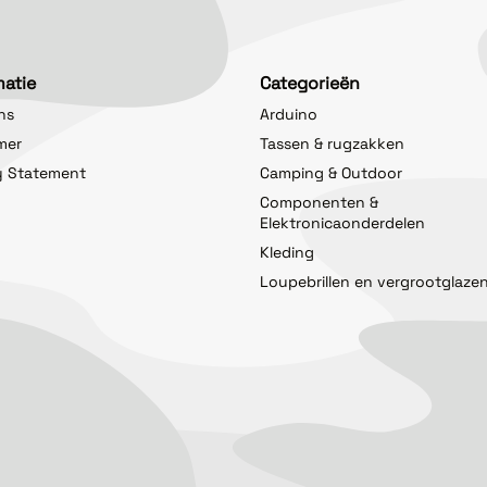
matie
Categorieën
ns
Arduino
imer
Tassen & rugzakken
y Statement
Camping & Outdoor
Componenten &
Elektronicaonderdelen
Kleding
Loupebrillen en vergrootglaze