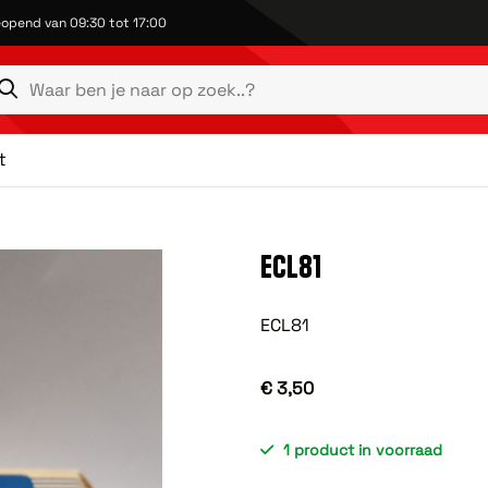
opend van 09:30 tot 17:00
t
ECL81
ECL81
€ 3,50
1 product in voorraad