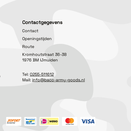
Contactgegevens
Contact
Openingstijden
Route
Kromhoutstraat 36-38
1976 BM IJmuiden
Tel:
0255-511612
n
Mail:
info@baco-army-goods.nl