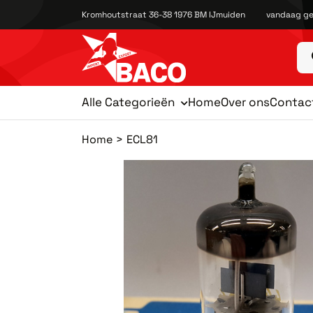
Kromhoutstraat 36-38 1976 BM IJmuiden
vandaag ge
Alle Categorieën
Home
Over ons
Contac
Home
ECL81