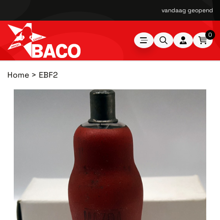
vandaag geopend van
0
Home
EBF2