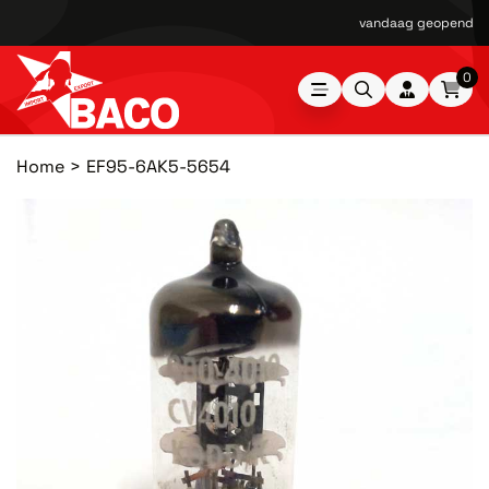
vandaag geopend van
0
Home
EF95-6AK5-5654