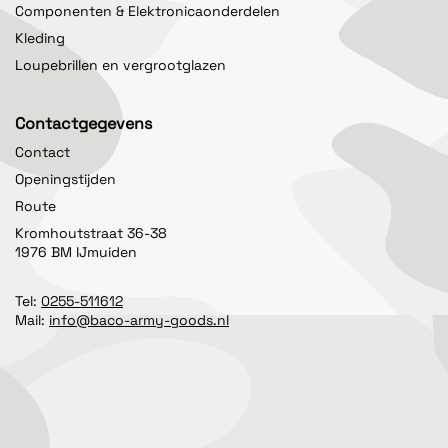
Componenten & Elektronicaonderdelen
Kleding
Loupebrillen en vergrootglazen
Contactgegevens
Contact
Openingstijden
Route
Kromhoutstraat 36-38
1976 BM IJmuiden
Tel:
0255-511612
Mail:
info@baco-army-goods.nl