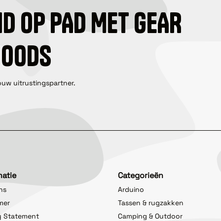
ID OP PAD MET GEAR
GOODS
ouw uitrustingspartner.
matie
Categorieën
ns
Arduino
imer
Tassen & rugzakken
y Statement
Camping & Outdoor