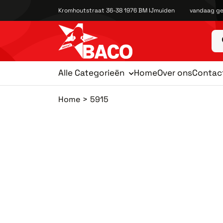
Kromhoutstraat 36-38 1976 BM IJmuiden
vandaag ge
Alle Categorieën
Home
Over ons
Contac
Home
5915