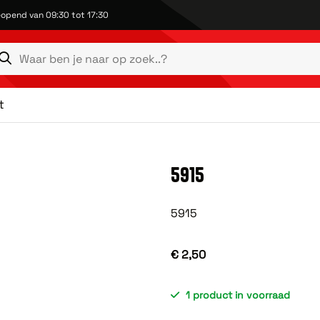
opend van 09:30 tot 17:30
t
5915
5915
€ 2,50
1 product in voorraad