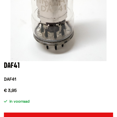
DAF41
DAF41
€ 3,95
in voorraad