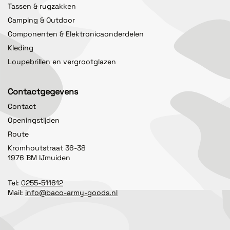
Tassen & rugzakken
Camping & Outdoor
Componenten & Elektronicaonderdelen
Kleding
Loupebrillen en vergrootglazen
Contactgegevens
Contact
Openingstijden
Route
Kromhoutstraat 36-38
1976 BM IJmuiden
Tel:
0255-511612
Mail:
info@baco-army-goods.nl