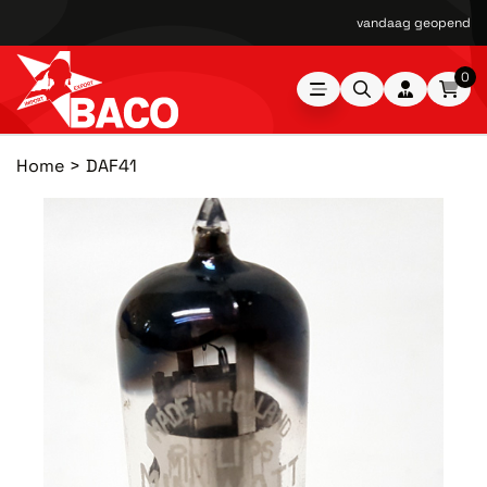
vandaag geopend van
0
Home
DAF41