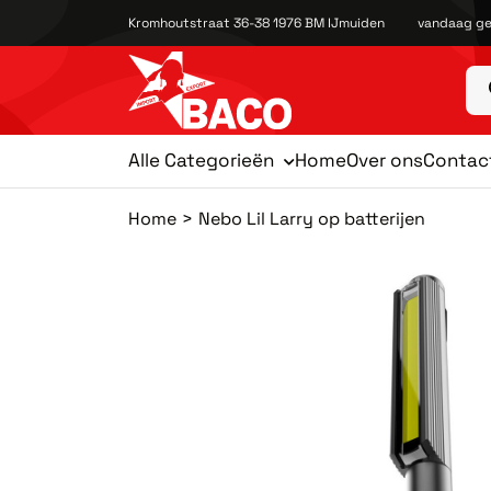
Kromhoutstraat 36-38 1976 BM IJmuiden
vandaag ge
Alle Categorieën
Home
Over ons
Contac
Home
Nebo Lil Larry op batterijen