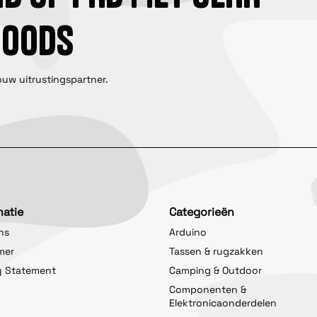
GOODS
ouw uitrustingspartner.
matie
Categorieën
ns
Arduino
imer
Tassen & rugzakken
y Statement
Camping & Outdoor
Componenten &
Elektronicaonderdelen