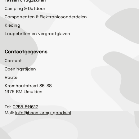
Tassen & rugzakken
Camping & Outdoor
Componenten & Elektronicaonderdelen
Kleding
Loupebrillen en vergrootglazen
Contactgegevens
Contact
Openingstijden
Route
Kromhoutstraat 36-38
1976 BM IJmuiden
Tel:
0255-511612
Mail:
info@baco-army-goods.nl