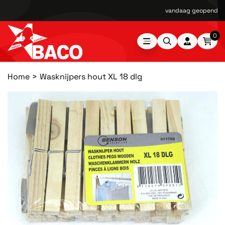
vandaag geopend van
0
Home
Wasknijpers hout XL 18 dlg