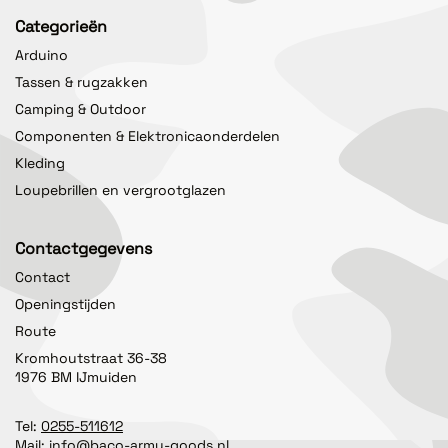
Categorieën
Arduino
Tassen & rugzakken
Camping & Outdoor
Componenten & Elektronicaonderdelen
Kleding
Loupebrillen en vergrootglazen
Contactgegevens
Contact
Openingstijden
Route
Kromhoutstraat 36-38
1976 BM IJmuiden
Tel:
0255-511612
Mail:
info@baco-army-goods.nl