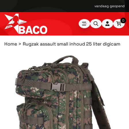
vandaag geopend van
0
Home
Rugzak assault small inhoud 25 liter digicam