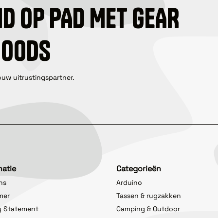
ID OP PAD MET GEAR
GOODS
ouw uitrustingspartner.
matie
Categorieën
ns
Arduino
imer
Tassen & rugzakken
y Statement
Camping & Outdoor