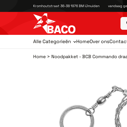
Kromhoutstraat 36-38 1976 BM IJmuiden
vandaag ge
Alle Categorieën
Home
Over ons
Contac
Home
Noodpakket - BCB Commando draa