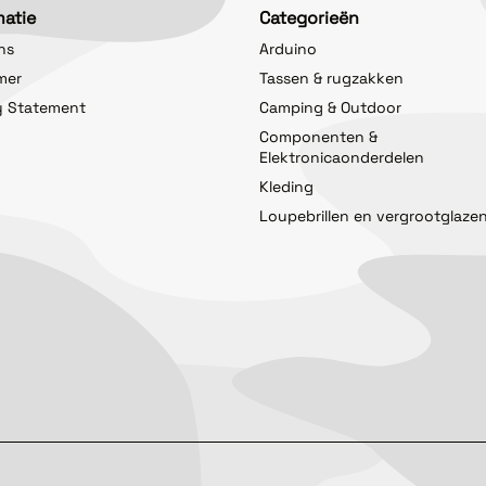
matie
Categorieën
ns
Arduino
imer
Tassen & rugzakken
y Statement
Camping & Outdoor
Componenten &
Elektronicaonderdelen
Kleding
Loupebrillen en vergrootglaze