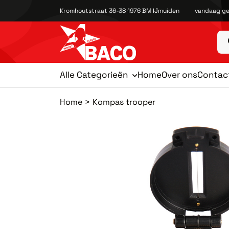
Kromhoutstraat 36-38 1976 BM IJmuiden
vandaag ge
Alle Categorieën
Home
Over ons
Contac
Home
Kompas trooper