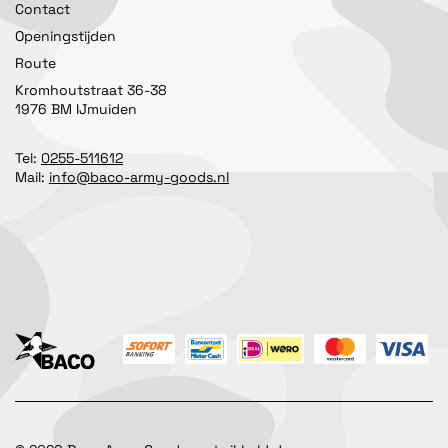
Contact
Openingstijden
Route
Kromhoutstraat 36-38
1976 BM IJmuiden
Tel:
0255-511612
Mail:
info@baco-army-goods.nl