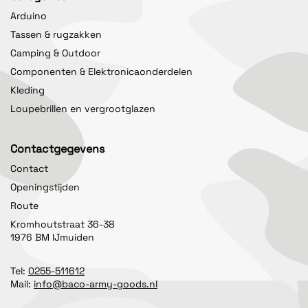
Arduino
Tassen & rugzakken
Camping & Outdoor
Componenten & Elektronicaonderdelen
Kleding
Loupebrillen en vergrootglazen
Contactgegevens
Contact
Openingstijden
Route
Kromhoutstraat 36-38
1976 BM IJmuiden
Tel:
0255-511612
Mail:
info@baco-army-goods.nl