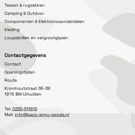
Tassen & rugzakken
Camping & Outdoor
Componenten & Elektronicaonderdelen
Kleding
Loupebrillen en vergrootglazen
Contactgegevens
Contact
Openingstijden
Route
Kromhoutstraat 36-38
1976 BM IJmuiden
Tel:
0255-511612
Mail:
info@baco-army-goods.nl