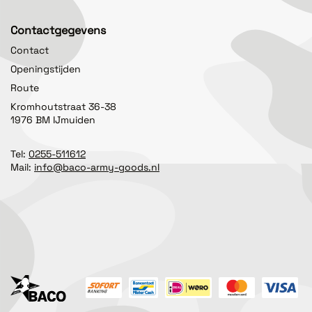
Contactgegevens
Contact
Openingstijden
Route
Kromhoutstraat 36-38
1976 BM IJmuiden
Tel:
0255-511612
Mail:
info@baco-army-goods.nl