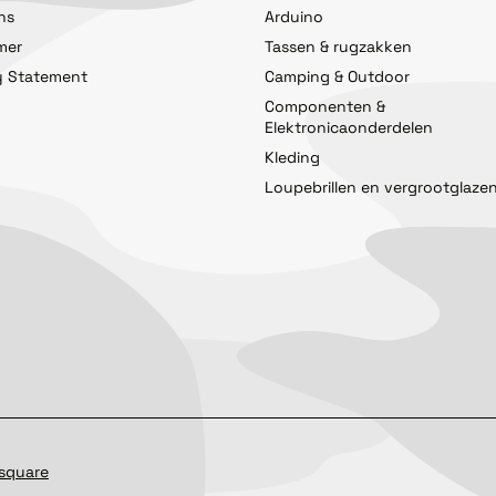
ns
Arduino
imer
Tassen & rugzakken
y Statement
Camping & Outdoor
Componenten &
Elektronicaonderdelen
Kleding
Loupebrillen en vergrootglaze
square