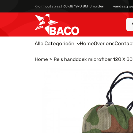
Kromhoutstraat 36-38 1976 BM IJmuiden
vandaag ge
Alle Categorieën
Home
Over ons
Contac
Home
Reis handdoek microfiber 120 X 60