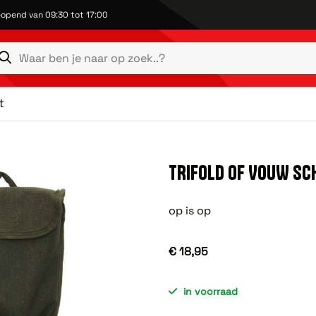
opend van 09:30 tot 17:00
t
TRIFOLD OF VOUW SC
op is op
€ 18,95
in voorraad