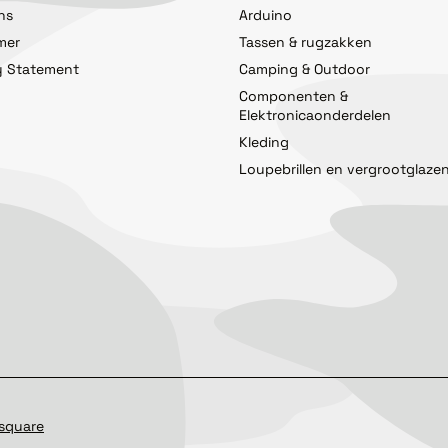
ns
Arduino
imer
Tassen & rugzakken
y Statement
Camping & Outdoor
Componenten &
Elektronicaonderdelen
Kleding
Loupebrillen en vergrootglaze
square