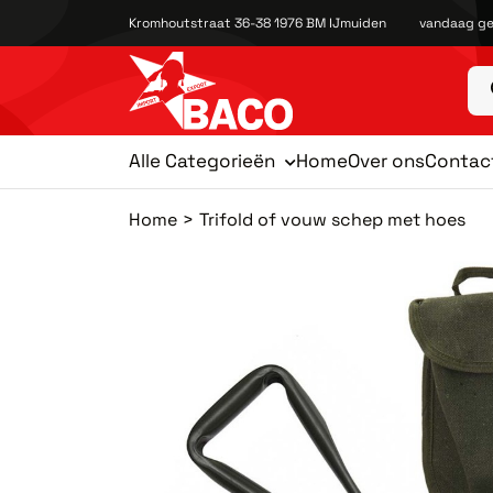
Kromhoutstraat 36-38 1976 BM IJmuiden
vandaag ge
Alle Categorieën
Home
Over ons
Contac
Home
Trifold of vouw schep met hoes