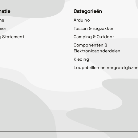
matie
Categorieën
ns
Arduino
imer
Tassen & rugzakken
y Statement
Camping & Outdoor
Componenten &
Elektronicaonderdelen
Kleding
Loupebrillen en vergrootglaze