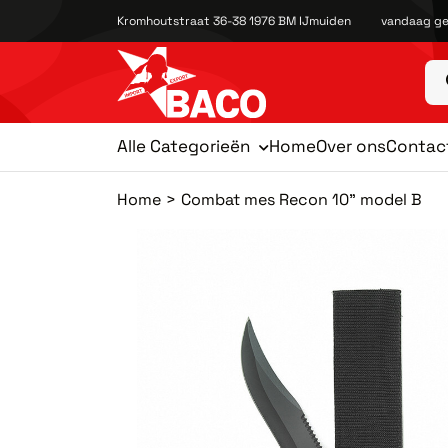
Kromhoutstraat 36-38 1976 BM IJmuiden
vandaag ge
Alle Categorieën
Home
Over ons
Contac
Home
Combat mes Recon 10" model B