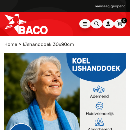
vandaag geopend van
0
Home
IJshanddoek 30x90cm