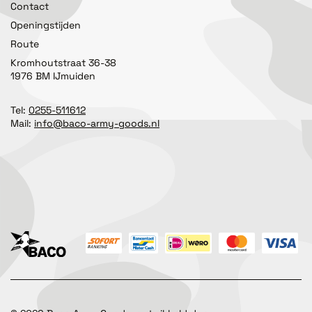
Contact
Openingstijden
Route
Kromhoutstraat 36-38
1976 BM IJmuiden
Tel:
0255-511612
Mail:
info@baco-army-goods.nl