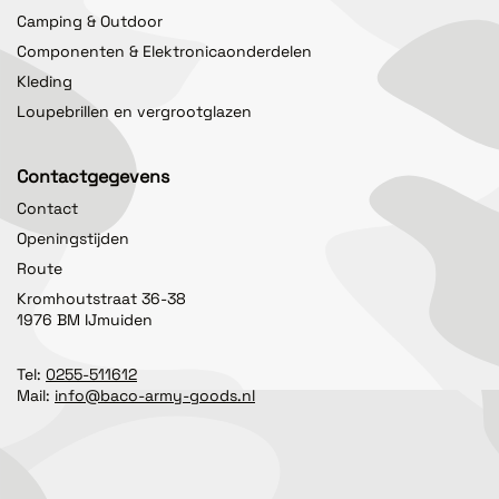
Camping & Outdoor
Componenten & Elektronicaonderdelen
Kleding
Loupebrillen en vergrootglazen
Contactgegevens
Contact
Openingstijden
Route
Kromhoutstraat 36-38
1976 BM IJmuiden
Tel:
0255-511612
Mail:
info@baco-army-goods.nl