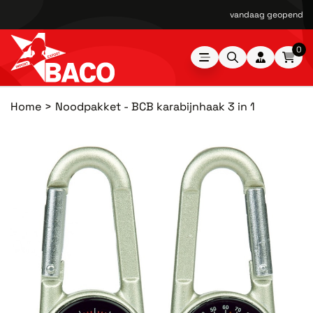
vandaag geopend van
0
Home
Noodpakket - BCB karabijnhaak 3 in 1