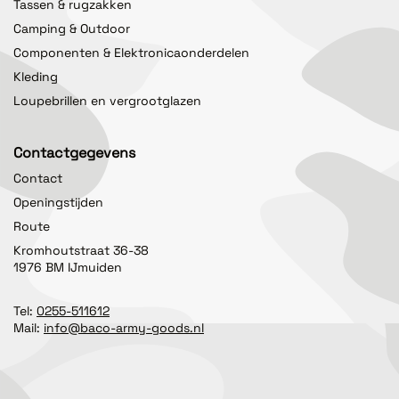
Tassen & rugzakken
Camping & Outdoor
Componenten & Elektronicaonderdelen
Kleding
Loupebrillen en vergrootglazen
Contactgegevens
Contact
Openingstijden
Route
Kromhoutstraat 36-38
1976 BM IJmuiden
Tel:
0255-511612
Mail:
info@baco-army-goods.nl