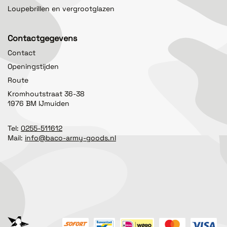
Loupebrillen en vergrootglazen
Contactgegevens
Contact
Openingstijden
Route
Kromhoutstraat 36-38
1976 BM IJmuiden
Tel:
0255-511612
Mail:
info@baco-army-goods.nl