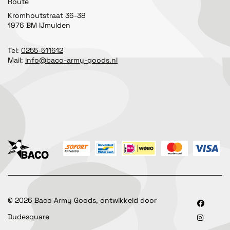
Route
Kromhoutstraat 36-38
1976 BM IJmuiden
Tel:
0255-511612
Mail:
info@baco-army-goods.nl
©
2026
Baco Army Goods, ontwikkeld door
Dudesquare